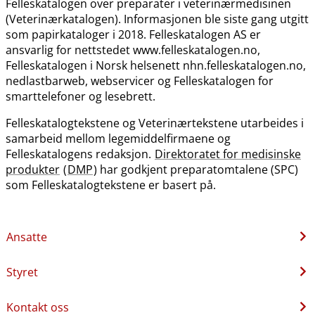
Felleskatalogen over preparater i veterinærmedisinen
(Veterinærkatalogen). Informasjonen ble siste gang utgitt
som papirkataloger i 2018. Felleskatalogen AS er
ansvarlig for nettstedet www.felleskatalogen.no,
Felleskatalogen i Norsk helsenett nhn.felleskatalogen.no,
nedlastbarweb, webservicer og Felleskatalogen for
smarttelefoner og lesebrett.
Felleskatalogtekstene og Veterinærtekstene utarbeides i
samarbeid mellom legemiddelfirmaene og
Felleskatalogens redaksjon.
Direktoratet for medisinske
produkter
(
DMP
) har godkjent preparatomtalene (SPC)
som Felleskatalogtekstene er basert på.
Ansatte
Styret
Kontakt oss