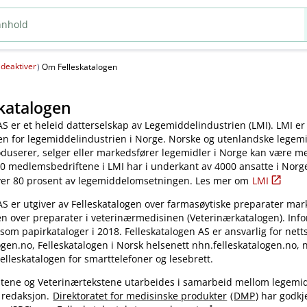
deaktiver
(
)
Om Felleskatalogen
katalogen
AS er et heleid datterselskap av Legemiddelindustrien (LMI). LMI er
en for legemiddelindustrien i Norge. Norske og utenlandske legem
oduserer, selger eller markedsfører legemidler i Norge kan være 
0 medlemsbedriftene i LMI har i underkant av 4000 ansatte i Norg
ver 80 prosent av legemiddelomsetningen. Les mer om
LMI
AS er utgiver av Felleskatalogen over farmasøytiske preparater mar
en over preparater i veterinærmedisinen (Veterinærkatalogen). Inf
 som papirkataloger i 2018. Felleskatalogen AS er ansvarlig for nett
gen.no, Felleskatalogen i Norsk helsenett nhn.felleskatalogen.no,
elleskatalogen for smarttelefoner og lesebrett.
kstene og Veterinærtekstene utarbeides i samarbeid mellom legemi
 redaksjon.
Direktoratet for medisinske produkter
(
DMP
) har godkj