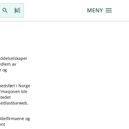
MENY
iddelselskaper
medlem av
e og
kedsført i Norge
ormasjonen ble
stedet
 nedlastbarweb,
ddelfirmaene og
ent