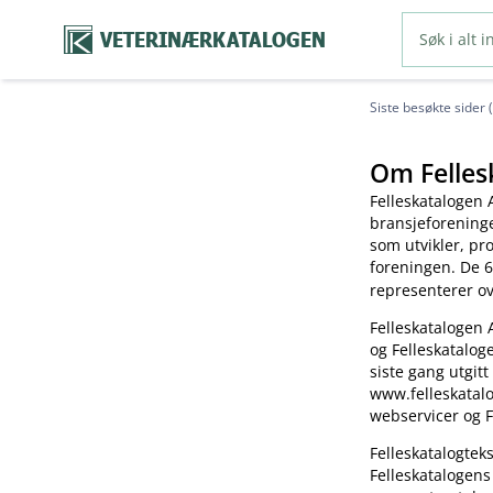
VETERINÆRKATALOGEN
Siste besøkte sider 
Om Felles
Felleskatalogen 
bransjeforening
som utvikler, pr
foreningen. De 6
representerer o
Felleskatalogen 
og Felleskatalog
siste gang utgitt
www.felleskatalo
webservicer og F
Felleskatalogte
Felleskatalogens