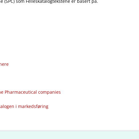
 (SPC) som Felleskatalogtekstene er basert på.
nere
the Pharmaceutical companies
talogen i markedsføring