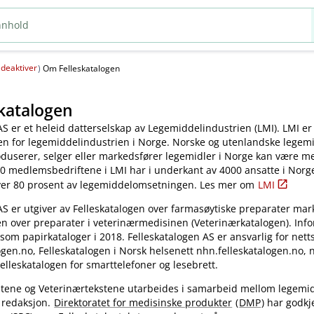
deaktiver
(
)
Om Felleskatalogen
katalogen
AS er et heleid datterselskap av Legemiddelindustrien (LMI). LMI er
en for legemiddelindustrien i Norge. Norske og utenlandske legem
oduserer, selger eller markedsfører legemidler i Norge kan være 
0 medlemsbedriftene i LMI har i underkant av 4000 ansatte i Norg
ver 80 prosent av legemiddelomsetningen. Les mer om
LMI
AS er utgiver av Felleskatalogen over farmasøytiske preparater mar
en over preparater i veterinærmedisinen (Veterinærkatalogen). Inf
 som papirkataloger i 2018. Felleskatalogen AS er ansvarlig for nett
gen.no, Felleskatalogen i Norsk helsenett nhn.felleskatalogen.no,
elleskatalogen for smarttelefoner og lesebrett.
kstene og Veterinærtekstene utarbeides i samarbeid mellom legemi
 redaksjon.
Direktoratet for medisinske produkter
(
DMP
) har godkj