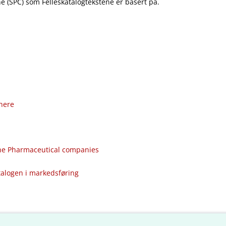
 (SPC) som Felleskatalogtekstene er basert på.
nere
the Pharmaceutical companies
talogen i markedsføring