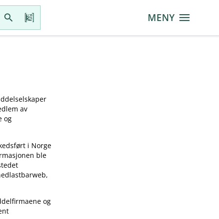
MENY
iddelselskaper
medlem av
e og
kedsført i Norge
ormasjonen ble
stedet
 nedlastbarweb,
ddelfirmaene og
ent