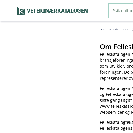
VETERINÆRKATALOGEN
Siste besøkte sider 
Om Felles
Felleskatalogen 
bransjeforening
som utvikler, pr
foreningen. De 6
representerer o
Felleskatalogen 
og Felleskatalog
siste gang utgitt
www.felleskatalo
webservicer og F
Felleskatalogte
Felleskatalogens