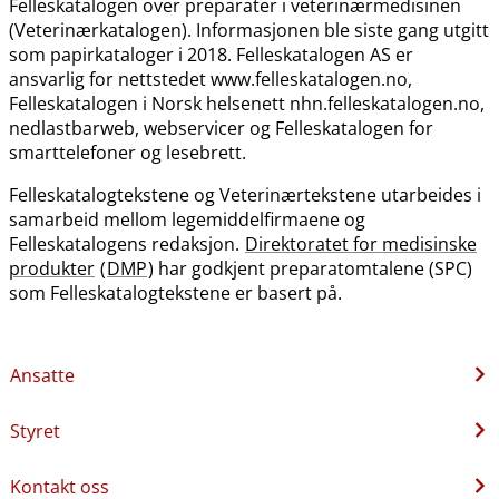
Felleskatalogen over preparater i veterinærmedisinen
(Veterinærkatalogen). Informasjonen ble siste gang utgitt
som papirkataloger i 2018. Felleskatalogen AS er
ansvarlig for nettstedet www.felleskatalogen.no,
Felleskatalogen i Norsk helsenett nhn.felleskatalogen.no,
nedlastbarweb, webservicer og Felleskatalogen for
smarttelefoner og lesebrett.
Felleskatalogtekstene og Veterinærtekstene utarbeides i
samarbeid mellom legemiddelfirmaene og
Felleskatalogens redaksjon.
Direktoratet for medisinske
produkter
(
DMP
) har godkjent preparatomtalene (SPC)
som Felleskatalogtekstene er basert på.
Ansatte
Styret
Kontakt oss