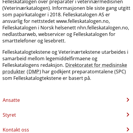
Felleskatalogen over preparater i veterinærmedisinen
(Veterinærkatalogen). Informasjonen ble siste gang utgitt
som papirkataloger i 2018. Felleskatalogen AS er
ansvarlig for nettstedet www.felleskatalogen.no,
Felleskatalogen i Norsk helsenett nhn.felleskatalogen.no,
nedlastbarweb, webservicer og Felleskatalogen for
smarttelefoner og lesebrett.
Felleskatalogtekstene og Veterinærtekstene utarbeides i
samarbeid mellom legemiddelfirmaene og
Felleskatalogens redaksjon.
Direktoratet for medisinske
produkter
(
DMP
) har godkjent preparatomtalene (SPC)
som Felleskatalogtekstene er basert på.
Ansatte
Styret
Kontakt oss