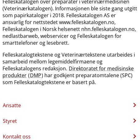
Felleskatalogen over preparater i veterinærmedisinen
(Veterinærkatalogen). Informasjonen ble siste gang utgitt
som papirkataloger i 2018. Felleskatalogen AS er
ansvarlig for nettstedet www.felleskatalogen.no,
Felleskatalogen i Norsk helsenett nhn.felleskatalogen.no,
nedlastbarweb, webservicer og Felleskatalogen for
smarttelefoner og lesebrett.
Felleskatalogtekstene og Veterinærtekstene utarbeides i
samarbeid mellom legemiddelfirmaene og
Felleskatalogens redaksjon.
Direktoratet for medisinske
produkter
(
DMP
) har godkjent preparatomtalene (SPC)
som Felleskatalogtekstene er basert på.
Ansatte
Styret
Kontakt oss