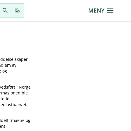
MENY
iddelselskaper
medlem av
e og
kedsført i Norge
ormasjonen ble
stedet
 nedlastbarweb,
ddelfirmaene og
ent