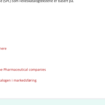
 (SPC) som Felleskatalogtekstene er basert på.
nere
the Pharmaceutical companies
talogen i markedsføring