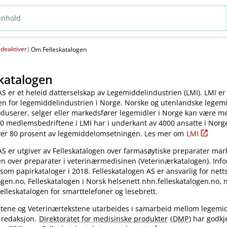
deaktiver
(
)
Om Felleskatalogen
katalogen
AS er et heleid datterselskap av Legemiddelindustrien (LMI). LMI er
en for legemiddelindustrien i Norge. Norske og utenlandske legem
oduserer, selger eller markedsfører legemidler i Norge kan være 
0 medlemsbedriftene i LMI har i underkant av 4000 ansatte i Norg
ver 80 prosent av legemiddelomsetningen. Les mer om
LMI
AS er utgiver av Felleskatalogen over farmasøytiske preparater mar
en over preparater i veterinærmedisinen (Veterinærkatalogen). Inf
 som papirkataloger i 2018. Felleskatalogen AS er ansvarlig for nett
gen.no, Felleskatalogen i Norsk helsenett nhn.felleskatalogen.no,
elleskatalogen for smarttelefoner og lesebrett.
kstene og Veterinærtekstene utarbeides i samarbeid mellom legemi
 redaksjon.
Direktoratet for medisinske produkter
(
DMP
) har godkj