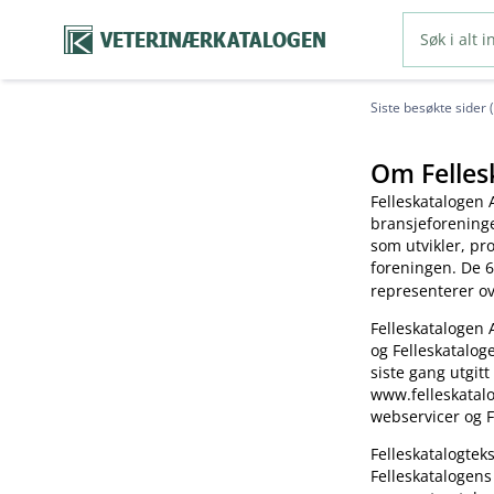
VETERINÆRKATALOGEN
Siste besøkte sider 
Om Felles
Felleskatalogen 
bransjeforening
som utvikler, pr
foreningen. De 6
representerer o
Felleskatalogen 
og Felleskatalog
siste gang utgitt
www.felleskatalo
webservicer og F
Felleskatalogte
Felleskatalogens