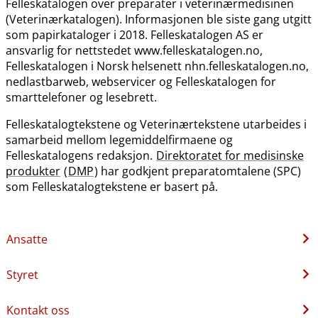
Felleskatalogen over preparater i veterinærmedisinen
(Veterinærkatalogen). Informasjonen ble siste gang utgitt
som papirkataloger i 2018. Felleskatalogen AS er
ansvarlig for nettstedet www.felleskatalogen.no,
Felleskatalogen i Norsk helsenett nhn.felleskatalogen.no,
nedlastbarweb, webservicer og Felleskatalogen for
smarttelefoner og lesebrett.
Felleskatalogtekstene og Veterinærtekstene utarbeides i
samarbeid mellom legemiddelfirmaene og
Felleskatalogens redaksjon.
Direktoratet for medisinske
produkter
(
DMP
) har godkjent preparatomtalene (SPC)
som Felleskatalogtekstene er basert på.
Ansatte
Styret
Kontakt oss