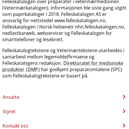
Felleskatalogen over preparater i veterinærmedisinen
(Veterinærkatalogen). Informasjonen ble siste gang utgitt
som papirkataloger i 2018. Felleskatalogen AS er
ansvarlig for nettstedet www.felleskatalogen.no,
Felleskatalogen i Norsk helsenett nhn.felleskatalogen.no,
nedlastbarweb, webservicer og Felleskatalogen for
smarttelefoner og lesebrett.
Felleskatalogtekstene og Veterinærtekstene utarbeides i
samarbeid mellom legemiddelfirmaene og
Felleskatalogens redaksjon.
Direktoratet for medisinske
produkter
(
DMP
) har godkjent preparatomtalene (SPC)
som Felleskatalogtekstene er basert på.
Ansatte
Styret
Kontakt oss