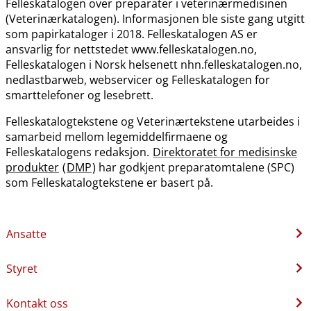
Felleskatalogen over preparater i veterinærmedisinen
(Veterinærkatalogen). Informasjonen ble siste gang utgitt
som papirkataloger i 2018. Felleskatalogen AS er
ansvarlig for nettstedet www.felleskatalogen.no,
Felleskatalogen i Norsk helsenett nhn.felleskatalogen.no,
nedlastbarweb, webservicer og Felleskatalogen for
smarttelefoner og lesebrett.
Felleskatalogtekstene og Veterinærtekstene utarbeides i
samarbeid mellom legemiddelfirmaene og
Felleskatalogens redaksjon.
Direktoratet for medisinske
produkter
(
DMP
) har godkjent preparatomtalene (SPC)
som Felleskatalogtekstene er basert på.
Ansatte
Styret
Kontakt oss