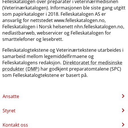
Felleskatalogen over preparater i veterinærmedisinen
(Veterinærkatalogen). Informasjonen ble siste gang utgitt
som papirkataloger i 2018. Felleskatalogen AS er
ansvarlig for nettstedet www.felleskatalogen.no,
Felleskatalogen i Norsk helsenett nhn.felleskatalogen.no,
nedlastbarweb, webservicer og Felleskatalogen for
smarttelefoner og lesebrett.
Felleskatalogtekstene og Veterinærtekstene utarbeides i
samarbeid mellom legemiddelfirmaene og
Felleskatalogens redaksjon.
Direktoratet for medisinske
produkter
(
DMP
) har godkjent preparatomtalene (SPC)
som Felleskatalogtekstene er basert på.
Ansatte
Styret
Kontakt oss