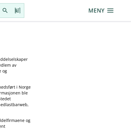
MENY
iddelselskaper
medlem av
e og
kedsført i Norge
ormasjonen ble
stedet
 nedlastbarweb,
ddelfirmaene og
ent