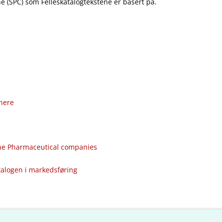
 (SPC) som Felleskatalogtekstene er basert på.
nere
the Pharmaceutical companies
talogen i markedsføring