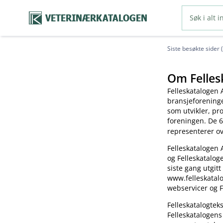
VETERINÆRKATALOGEN
Siste besøkte sider 
Om Felles
Felleskatalogen 
bransjeforening
som utvikler, pr
foreningen. De 6
representerer o
Felleskatalogen 
og Felleskatalog
siste gang utgitt
www.felleskatalo
webservicer og F
Felleskatalogte
Felleskatalogens