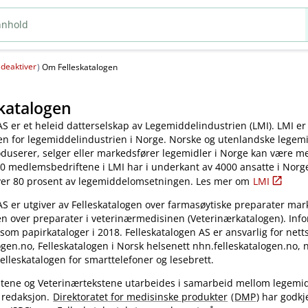
deaktiver
(
)
Om Felleskatalogen
katalogen
AS er et heleid datterselskap av Legemiddelindustrien (LMI). LMI er
en for legemiddelindustrien i Norge. Norske og utenlandske legem
oduserer, selger eller markedsfører legemidler i Norge kan være 
0 medlemsbedriftene i LMI har i underkant av 4000 ansatte i Norg
ver 80 prosent av legemiddelomsetningen. Les mer om
LMI
AS er utgiver av Felleskatalogen over farmasøytiske preparater mar
en over preparater i veterinærmedisinen (Veterinærkatalogen). Inf
 som papirkataloger i 2018. Felleskatalogen AS er ansvarlig for nett
gen.no, Felleskatalogen i Norsk helsenett nhn.felleskatalogen.no,
elleskatalogen for smarttelefoner og lesebrett.
kstene og Veterinærtekstene utarbeides i samarbeid mellom legemi
 redaksjon.
Direktoratet for medisinske produkter
(
DMP
) har godkj