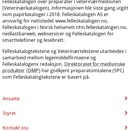
Felleskatalogen over preparater i veterinærmedisinen
(Veterinærkatalogen). Informasjonen ble siste gang utgitt
som papirkataloger i 2018. Felleskatalogen AS er
ansvarlig for nettstedet www.felleskatalogen.no,
Felleskatalogen i Norsk helsenett nhn.felleskatalogen.no,
nedlastbarweb, webservicer og Felleskatalogen for
smarttelefoner og lesebrett.
Felleskatalogtekstene og Veterinærtekstene utarbeides i
samarbeid mellom legemiddelfirmaene og
Felleskatalogens redaksjon.
Direktoratet for medisinske
produkter
(
DMP
) har godkjent preparatomtalene (SPC)
som Felleskatalogtekstene er basert på.
Ansatte
Styret
Kontakt oss