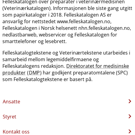
Felleskatalogen over preparater i veterinærmedisinen
(Veterinærkatalogen). Informasjonen ble siste gang utgitt
som papirkataloger i 2018. Felleskatalogen AS er
ansvarlig for nettstedet www.felleskatalogen.no,
Felleskatalogen i Norsk helsenett nhn.felleskatalogen.no,
nedlastbarweb, webservicer og Felleskatalogen for
smarttelefoner og lesebrett.
Felleskatalogtekstene og Veterinærtekstene utarbeides i
samarbeid mellom legemiddelfirmaene og
Felleskatalogens redaksjon.
Direktoratet for medisinske
produkter
(
DMP
) har godkjent preparatomtalene (SPC)
som Felleskatalogtekstene er basert på.
Ansatte
Styret
Kontakt oss