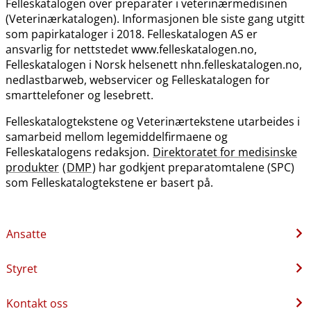
Felleskatalogen over preparater i veterinærmedisinen
(Veterinærkatalogen). Informasjonen ble siste gang utgitt
som papirkataloger i 2018. Felleskatalogen AS er
ansvarlig for nettstedet www.felleskatalogen.no,
Felleskatalogen i Norsk helsenett nhn.felleskatalogen.no,
nedlastbarweb, webservicer og Felleskatalogen for
smarttelefoner og lesebrett.
Felleskatalogtekstene og Veterinærtekstene utarbeides i
samarbeid mellom legemiddelfirmaene og
Felleskatalogens redaksjon.
Direktoratet for medisinske
produkter
(
DMP
) har godkjent preparatomtalene (SPC)
som Felleskatalogtekstene er basert på.
Ansatte
Styret
Kontakt oss