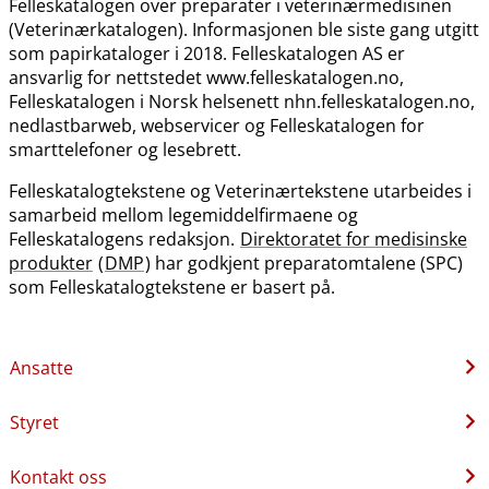
Felleskatalogen over preparater i veterinærmedisinen
(Veterinærkatalogen). Informasjonen ble siste gang utgitt
som papirkataloger i 2018. Felleskatalogen AS er
ansvarlig for nettstedet www.felleskatalogen.no,
Felleskatalogen i Norsk helsenett nhn.felleskatalogen.no,
nedlastbarweb, webservicer og Felleskatalogen for
smarttelefoner og lesebrett.
Felleskatalogtekstene og Veterinærtekstene utarbeides i
samarbeid mellom legemiddelfirmaene og
Felleskatalogens redaksjon.
Direktoratet for medisinske
produkter
(
DMP
) har godkjent preparatomtalene (SPC)
som Felleskatalogtekstene er basert på.
Ansatte
Styret
Kontakt oss