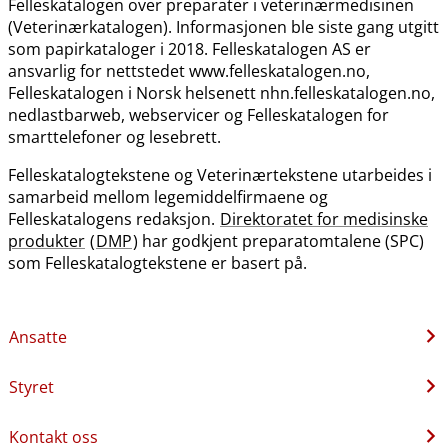
Felleskatalogen over preparater i veterinærmedisinen
(Veterinærkatalogen). Informasjonen ble siste gang utgitt
som papirkataloger i 2018. Felleskatalogen AS er
ansvarlig for nettstedet www.felleskatalogen.no,
Felleskatalogen i Norsk helsenett nhn.felleskatalogen.no,
nedlastbarweb, webservicer og Felleskatalogen for
smarttelefoner og lesebrett.
Felleskatalogtekstene og Veterinærtekstene utarbeides i
samarbeid mellom legemiddelfirmaene og
Felleskatalogens redaksjon.
Direktoratet for medisinske
produkter
(
DMP
) har godkjent preparatomtalene (SPC)
som Felleskatalogtekstene er basert på.
Ansatte
Styret
Kontakt oss