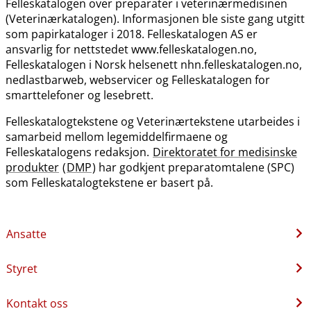
Felleskatalogen over preparater i veterinærmedisinen
(Veterinærkatalogen). Informasjonen ble siste gang utgitt
som papirkataloger i 2018. Felleskatalogen AS er
ansvarlig for nettstedet www.felleskatalogen.no,
Felleskatalogen i Norsk helsenett nhn.felleskatalogen.no,
nedlastbarweb, webservicer og Felleskatalogen for
smarttelefoner og lesebrett.
Felleskatalogtekstene og Veterinærtekstene utarbeides i
samarbeid mellom legemiddelfirmaene og
Felleskatalogens redaksjon.
Direktoratet for medisinske
produkter
(
DMP
) har godkjent preparatomtalene (SPC)
som Felleskatalogtekstene er basert på.
Ansatte
Styret
Kontakt oss