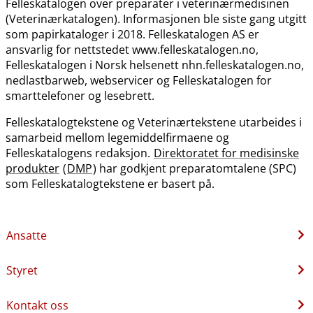
Felleskatalogen over preparater i veterinærmedisinen
(Veterinærkatalogen). Informasjonen ble siste gang utgitt
som papirkataloger i 2018. Felleskatalogen AS er
ansvarlig for nettstedet www.felleskatalogen.no,
Felleskatalogen i Norsk helsenett nhn.felleskatalogen.no,
nedlastbarweb, webservicer og Felleskatalogen for
smarttelefoner og lesebrett.
Felleskatalogtekstene og Veterinærtekstene utarbeides i
samarbeid mellom legemiddelfirmaene og
Felleskatalogens redaksjon.
Direktoratet for medisinske
produkter
(
DMP
) har godkjent preparatomtalene (SPC)
som Felleskatalogtekstene er basert på.
Ansatte
Styret
Kontakt oss