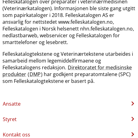
Felleskatalogen over preparater i veterinærmedisinen
(Veterinærkatalogen). Informasjonen ble siste gang utgitt
som papirkataloger i 2018. Felleskatalogen AS er
ansvarlig for nettstedet www.felleskatalogen.no,
Felleskatalogen i Norsk helsenett nhn.felleskatalogen.no,
nedlastbarweb, webservicer og Felleskatalogen for
smarttelefoner og lesebrett.
Felleskatalogtekstene og Veterinærtekstene utarbeides i
samarbeid mellom legemiddelfirmaene og
Felleskatalogens redaksjon.
Direktoratet for medisinske
produkter
(
DMP
) har godkjent preparatomtalene (SPC)
som Felleskatalogtekstene er basert på.
Ansatte
Styret
Kontakt oss