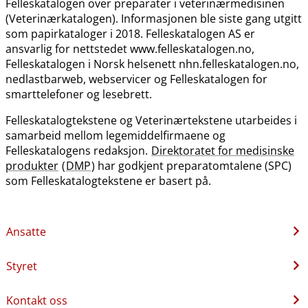
Felleskatalogen over preparater i veterinærmedisinen
(Veterinærkatalogen). Informasjonen ble siste gang utgitt
som papirkataloger i 2018. Felleskatalogen AS er
ansvarlig for nettstedet www.felleskatalogen.no,
Felleskatalogen i Norsk helsenett nhn.felleskatalogen.no,
nedlastbarweb, webservicer og Felleskatalogen for
smarttelefoner og lesebrett.
Felleskatalogtekstene og Veterinærtekstene utarbeides i
samarbeid mellom legemiddelfirmaene og
Felleskatalogens redaksjon.
Direktoratet for medisinske
produkter
(
DMP
) har godkjent preparatomtalene (SPC)
som Felleskatalogtekstene er basert på.
Ansatte
Styret
Kontakt oss