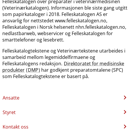
Felleskatalogen over preparater i veterinærmedisinen
(Veterinærkatalogen). Informasjonen ble siste gang utgitt
som papirkataloger i 2018. Felleskatalogen AS er
ansvarlig for nettstedet www.felleskatalogen.no,
Felleskatalogen i Norsk helsenett nhn.felleskatalogen.no,
nedlastbarweb, webservicer og Felleskatalogen for
smarttelefoner og lesebrett.
Felleskatalogtekstene og Veterinærtekstene utarbeides i
samarbeid mellom legemiddelfirmaene og
Felleskatalogens redaksjon.
Direktoratet for medisinske
produkter
(
DMP
) har godkjent preparatomtalene (SPC)
som Felleskatalogtekstene er basert på.
Ansatte
Styret
Kontakt oss