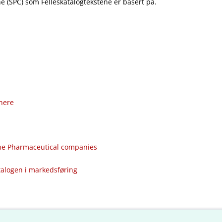
 (SPC) som Felleskatalogtekstene er basert på.
nere
the Pharmaceutical companies
talogen i markedsføring