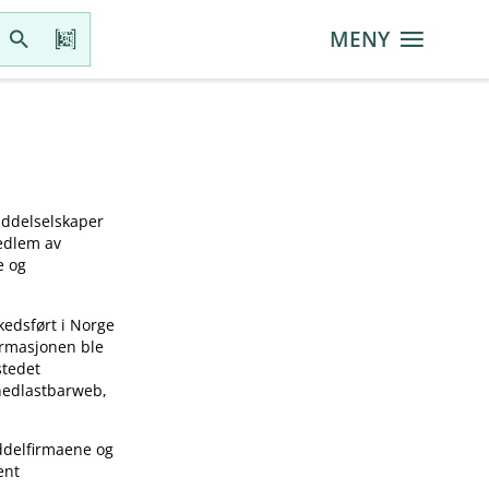
MENY
iddelselskaper
medlem av
e og
kedsført i Norge
ormasjonen ble
stedet
 nedlastbarweb,
ddelfirmaene og
ent