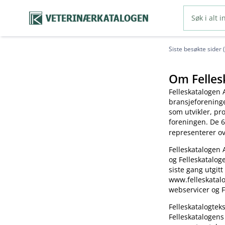
VETERINÆRKATALOGEN
Siste besøkte sider 
Om Felles
Felleskatalogen 
bransjeforening
som utvikler, pr
foreningen. De 6
representerer o
Felleskatalogen 
og Felleskatalog
siste gang utgitt
www.felleskatalo
webservicer og F
Felleskatalogte
Felleskatalogens