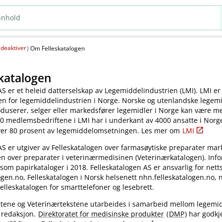
deaktiver
(
)
Om Felleskatalogen
katalogen
AS er et heleid datterselskap av Legemiddelindustrien (LMI). LMI er
en for legemiddelindustrien i Norge. Norske og utenlandske legem
oduserer, selger eller markedsfører legemidler i Norge kan være 
0 medlemsbedriftene i LMI har i underkant av 4000 ansatte i Norg
ver 80 prosent av legemiddelomsetningen. Les mer om
LMI
AS er utgiver av Felleskatalogen over farmasøytiske preparater mar
en over preparater i veterinærmedisinen (Veterinærkatalogen). Inf
 som papirkataloger i 2018. Felleskatalogen AS er ansvarlig for nett
gen.no, Felleskatalogen i Norsk helsenett nhn.felleskatalogen.no,
elleskatalogen for smarttelefoner og lesebrett.
kstene og Veterinærtekstene utarbeides i samarbeid mellom legemi
 redaksjon.
Direktoratet for medisinske produkter
(
DMP
) har godkj