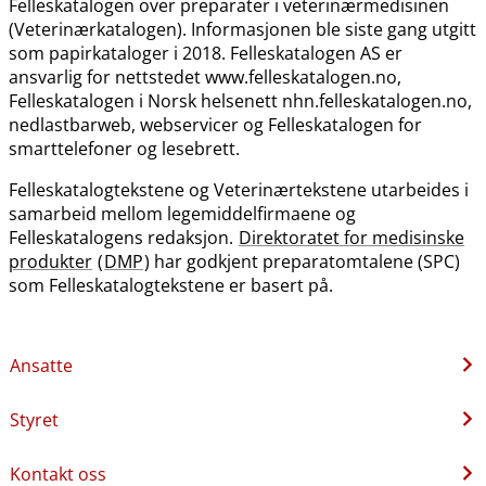
Felleskatalogen over preparater i veterinærmedisinen
(Veterinærkatalogen). Informasjonen ble siste gang utgitt
som papirkataloger i 2018. Felleskatalogen AS er
ansvarlig for nettstedet www.felleskatalogen.no,
Felleskatalogen i Norsk helsenett nhn.felleskatalogen.no,
nedlastbarweb, webservicer og Felleskatalogen for
smarttelefoner og lesebrett.
Felleskatalogtekstene og Veterinærtekstene utarbeides i
samarbeid mellom legemiddelfirmaene og
Felleskatalogens redaksjon.
Direktoratet for medisinske
produkter
(
DMP
) har godkjent preparatomtalene (SPC)
som Felleskatalogtekstene er basert på.
Ansatte
Styret
Kontakt oss