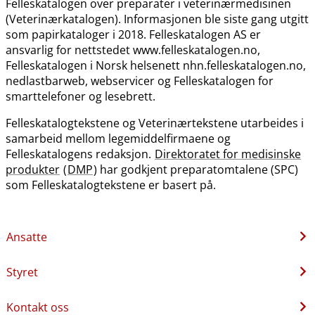
Felleskatalogen over preparater i veterinærmedisinen
(Veterinærkatalogen). Informasjonen ble siste gang utgitt
som papirkataloger i 2018. Felleskatalogen AS er
ansvarlig for nettstedet www.felleskatalogen.no,
Felleskatalogen i Norsk helsenett nhn.felleskatalogen.no,
nedlastbarweb, webservicer og Felleskatalogen for
smarttelefoner og lesebrett.
Felleskatalogtekstene og Veterinærtekstene utarbeides i
samarbeid mellom legemiddelfirmaene og
Felleskatalogens redaksjon.
Direktoratet for medisinske
produkter
(
DMP
) har godkjent preparatomtalene (SPC)
som Felleskatalogtekstene er basert på.
Ansatte
Styret
Kontakt oss