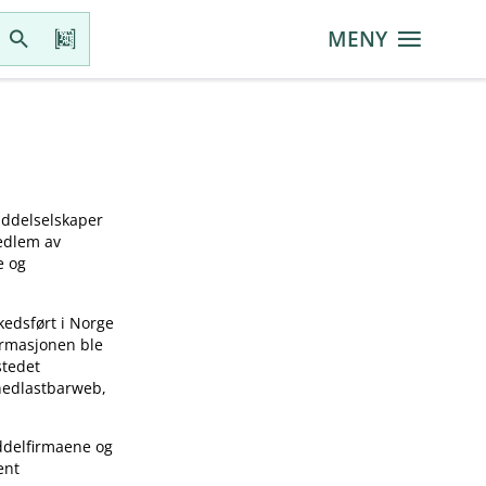
MENY
iddelselskaper
medlem av
e og
kedsført i Norge
ormasjonen ble
stedet
 nedlastbarweb,
ddelfirmaene og
ent