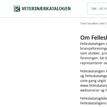
VETERINÆRKATALOGEN
Siste besøkte sider 
Om Felles
Felleskatalogen 
bransjeforening
som utvikler, pr
foreningen. De 6
representerer o
Felleskatalogen 
og Felleskatalog
siste gang utgitt
www.felleskatalo
webservicer og F
Felleskatalogte
Felleskatalogens