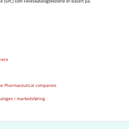
 (SPC) som Felleskatalogtekstene er basert på.
nere
the Pharmaceutical companies
talogen i markedsføring