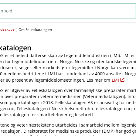
deaktiver
(
)
Om Felleskatalogen
katalogen
AS er et heleid datterselskap av Legemiddelindustrien (LMI). LMI er
en for legemiddelindustrien i Norge. Norske og utenlandske legem
oduserer, selger eller markedsfører legemidler i Norge kan være 
0 medlemsbedriftene i LMI har i underkant av 4000 ansatte i Norg
ver 80 prosent av legemiddelomsetningen. Les mer om
LMI
AS er utgiver av Felleskatalogen over farmasøytiske preparater mar
en over preparater i veterinærmedisinen (Veterinærkatalogen). Inf
 som papirkataloger i 2018. Felleskatalogen AS er ansvarlig for nett
gen.no, Felleskatalogen i Norsk helsenett nhn.felleskatalogen.no,
elleskatalogen for smarttelefoner og lesebrett.
kstene og Veterinærtekstene utarbeides i samarbeid mellom legemi
 redaksjon.
Direktoratet for medisinske produkter
(
DMP
) har godkj