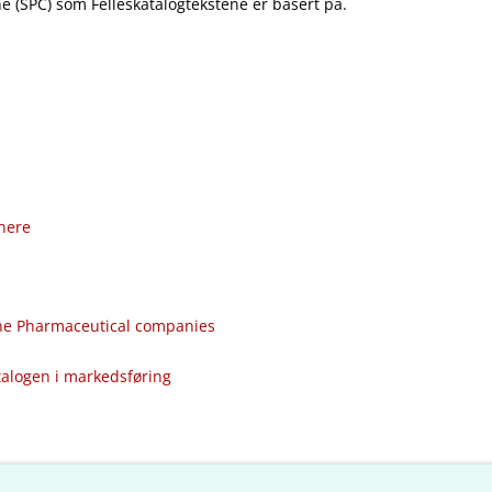
 (SPC) som Felleskatalogtekstene er basert på.
nere
the Pharmaceutical companies
talogen i markedsføring