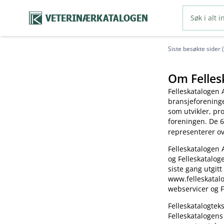
VETERINÆRKATALOGEN
Siste besøkte sider 
Om Felles
Felleskatalogen 
bransjeforening
som utvikler, pr
foreningen. De 6
representerer o
Felleskatalogen 
og Felleskatalog
siste gang utgitt
www.felleskatalo
webservicer og F
Felleskatalogte
Felleskatalogens