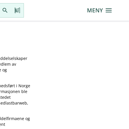
MENY
iddelselskaper
medlem av
e og
kedsført i Norge
ormasjonen ble
stedet
 nedlastbarweb,
ddelfirmaene og
ent