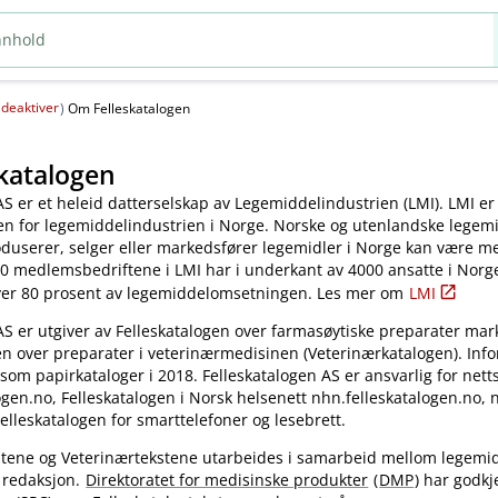
deaktiver
(
)
Om Felleskatalogen
katalogen
AS er et heleid datterselskap av Legemiddelindustrien (LMI). LMI er
en for legemiddelindustrien i Norge. Norske og utenlandske legem
oduserer, selger eller markedsfører legemidler i Norge kan være 
0 medlemsbedriftene i LMI har i underkant av 4000 ansatte i Norg
ver 80 prosent av legemiddelomsetningen. Les mer om
LMI
AS er utgiver av Felleskatalogen over farmasøytiske preparater mar
en over preparater i veterinærmedisinen (Veterinærkatalogen). Inf
 som papirkataloger i 2018. Felleskatalogen AS er ansvarlig for nett
gen.no, Felleskatalogen i Norsk helsenett nhn.felleskatalogen.no,
elleskatalogen for smarttelefoner og lesebrett.
kstene og Veterinærtekstene utarbeides i samarbeid mellom legemi
 redaksjon.
Direktoratet for medisinske produkter
(
DMP
) har godkj