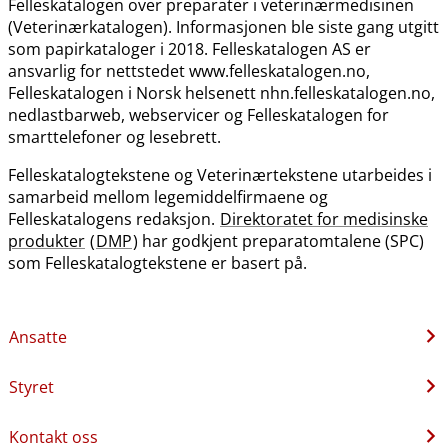
Felleskatalogen over preparater i veterinærmedisinen
(Veterinærkatalogen). Informasjonen ble siste gang utgitt
som papirkataloger i 2018. Felleskatalogen AS er
ansvarlig for nettstedet www.felleskatalogen.no,
Felleskatalogen i Norsk helsenett nhn.felleskatalogen.no,
nedlastbarweb, webservicer og Felleskatalogen for
smarttelefoner og lesebrett.
Felleskatalogtekstene og Veterinærtekstene utarbeides i
samarbeid mellom legemiddelfirmaene og
Felleskatalogens redaksjon.
Direktoratet for medisinske
produkter
(
DMP
) har godkjent preparatomtalene (SPC)
som Felleskatalogtekstene er basert på.
Ansatte
Styret
Kontakt oss