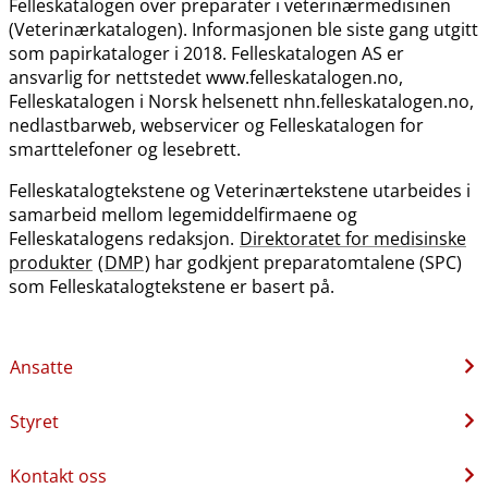
Felleskatalogen over preparater i veterinærmedisinen
(Veterinærkatalogen). Informasjonen ble siste gang utgitt
som papirkataloger i 2018. Felleskatalogen AS er
ansvarlig for nettstedet www.felleskatalogen.no,
Felleskatalogen i Norsk helsenett nhn.felleskatalogen.no,
nedlastbarweb, webservicer og Felleskatalogen for
smarttelefoner og lesebrett.
Felleskatalogtekstene og Veterinærtekstene utarbeides i
samarbeid mellom legemiddelfirmaene og
Felleskatalogens redaksjon.
Direktoratet for medisinske
produkter
(
DMP
) har godkjent preparatomtalene (SPC)
som Felleskatalogtekstene er basert på.
Ansatte
Styret
Kontakt oss