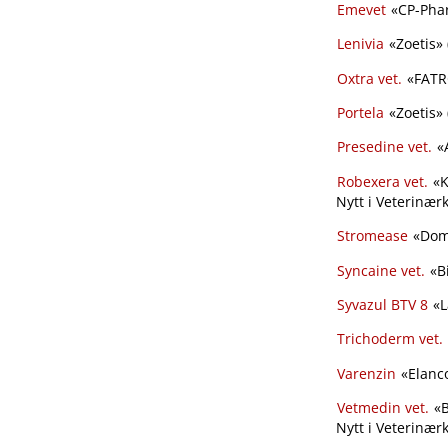
Emevet
«CP-Phar
Lenivia
«Zoetis» (
Oxtra vet.
«FATRO
Portela
«Zoetis» (
Presedine vet.
«A
Robexera vet.
«K
Nytt i Veterinærk
Stromease
«Dome
Syncaine vet.
«Bi
Syvazul BTV 8
«L
Trichoderm vet.
Varenzin
«Elanco
Vetmedin vet.
«B
Nytt i Veterinær