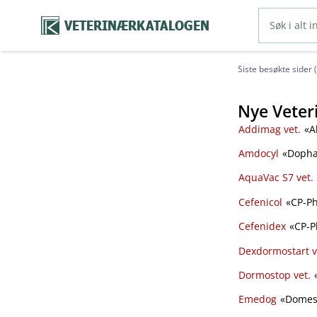
VETERINÆRKATALOGEN
Siste besøkte sider 
Nye Veter
Addimag vet.
«Al
Amdocyl
«Dopha
AquaVac S7 vet.
Cefenicol
«CP-Ph
Cefenidex
«CP-P
Dexdormostart v
Dormostop vet.
«
Emedog
«Domes 