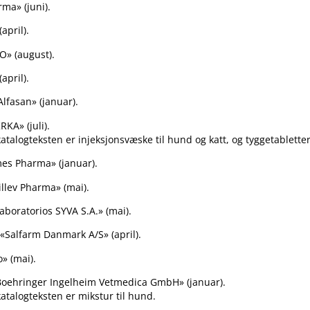
ma» (juni).
april).
» (august).
april).
lfasan» (januar).
RKA» (juli).
atalogteksten er injeksjonsvæske til hund og katt, og tyggetabletter t
s Pharma» (januar).
llev Pharma» (mai).
aboratorios SYVA S.A.» (mai).
«Salfarm Danmark A​/​S» (april).
» (mai).
oehringer Ingelheim Vetmedica GmbH» (januar).
katalogteksten er mikstur til hund.