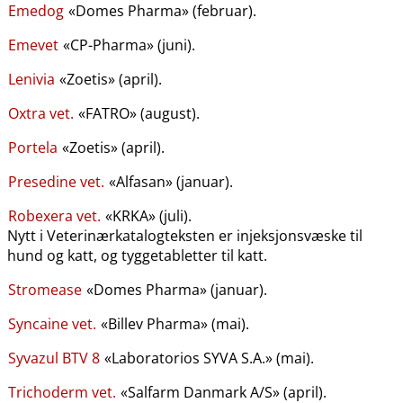
Emedog
«Domes Pharma» (februar).
Emevet
«CP-Pharma» (juni).
Lenivia
«Zoetis» (april).
Oxtra vet.
«FATRO» (august).
Portela
«Zoetis» (april).
Presedine vet.
«Alfasan» (januar).
Robexera vet.
«KRKA» (juli).
Nytt i Veterinærkatalogteksten er injeksjonsvæske til
hund og katt, og tyggetabletter til katt.
Stromease
«Domes Pharma» (januar).
Syncaine vet.
«Billev Pharma» (mai).
Syvazul BTV 8
«Laboratorios SYVA S.A.» (mai).
Trichoderm vet.
«Salfarm Danmark A​/​S» (april).