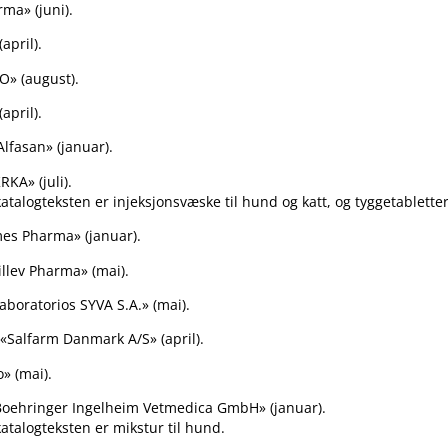
ma» (juni).
april).
» (august).
april).
lfasan» (januar).
RKA» (juli).
atalogteksten er injeksjonsvæske til hund og katt, og tyggetabletter t
s Pharma» (januar).
llev Pharma» (mai).
aboratorios SYVA S.A.» (mai).
«Salfarm Danmark A​/​S» (april).
» (mai).
oehringer Ingelheim Vetmedica GmbH» (januar).
katalogteksten er mikstur til hund.