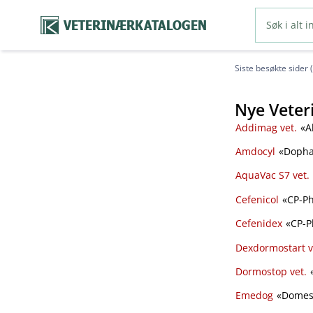
VETERINÆRKATALOGEN
Siste besøkte sider 
Nye Veter
Addimag vet.
«Al
Amdocyl
«Dopha
AquaVac S7 vet.
Cefenicol
«CP-Ph
Cefenidex
«CP-P
Dexdormostart v
Dormostop vet.
«
Emedog
«Domes 