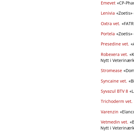
Emevet
«CP-Phar
Lenivia
«Zoetis» (
Oxtra vet.
«FATRO
Portela
«Zoetis» (
Presedine vet.
«A
Robexera vet.
«K
Nytt i Veterinærk
Stromease
«Dome
Syncaine vet.
«Bi
Syvazul BTV 8
«L
Trichoderm vet.
Varenzin
«Elanco
Vetmedin vet.
«B
Nytt i Veterinær