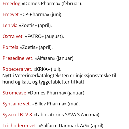
Emedog
«Domes Pharma» (februar).
Emevet
«CP-Pharma» (juni).
Lenivia
«Zoetis» (april).
Oxtra vet.
«FATRO» (august).
Portela
«Zoetis» (april).
Presedine vet.
«Alfasan» (januar).
Robexera vet.
«KRKA» (juli).
Nytt i Veterinærkatalogteksten er injeksjonsvæske til
hund og katt, og tyggetabletter til katt.
Stromease
«Domes Pharma» (januar).
Syncaine vet.
«Billev Pharma» (mai).
Syvazul BTV 8
«Laboratorios SYVA S.A.» (mai).
Trichoderm vet.
«Salfarm Danmark A​/​S» (april).