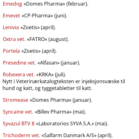
Emedog
«Domes Pharma» (februar).
Emevet
«CP-Pharma» (juni).
Lenivia
«Zoetis» (april).
Oxtra vet.
«FATRO» (august).
Portela
«Zoetis» (april).
Presedine vet.
«Alfasan» (januar).
Robexera vet.
«KRKA» (juli).
Nytt i Veterinærkatalogteksten er injeksjonsvæske til
hund og katt, og tyggetabletter til katt.
Stromease
«Domes Pharma» (januar).
Syncaine vet.
«Billev Pharma» (mai).
Syvazul BTV 8
«Laboratorios SYVA S.A.» (mai).
Trichoderm vet.
«Salfarm Danmark A​/​S» (april).