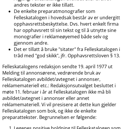
andres tekster er ikke tillatt.
De enkelte preparatmonografier som
Felleskatalogen i hovedsak består av er undergitt
opphavsrettsbeskyttelse. Dvs. hvert enkelt firma
har opphavsrett til sin tekst og til å utnytte sine
monografier i reklameøyemed både selv og
gjennom andre.
Det er tillatt å bruke "sitater" fra Felleskatalogen i
tråd med "god skikk", jfr. Opphavsrettsloven § 13.
Felleskatalogens redaksjon sendte 19. april 1977 ut
Melding til annonsørene, vedrørende bruk av
Felleskatalogen avbildet​/​avtegnet i annonser,
reklamemateriell etc.: Redaksjonsutvalget besluttet i
møte 11. februar i år at Felleskatalogen ikke må bli
avbildet​/​avtegnet i annonser eller annet
reklamemateriell. Vi vil presisere at dette kun gjelder
Felleskatalogen som bok, og ikke de enkelte
preparattekster. Begrunnelsen er følgende:
Legenes positive holdning til Felleskatalogen som