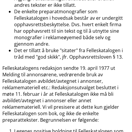
andres tekster er ikke tillatt.
De enkelte preparatmonografier som
Felleskatalogen i hovedsak består av er undergitt
opphavsrettsbeskyttelse. Dvs. hvert enkelt firma
har opphavsrett til sin tekst og til å utnytte sine
monografier i reklameøyemed både selv og
gjennom andre.
Det er tillatt å bruke "sitater" fra Felleskatalogen i
tråd med "god skikk", jfr. Opphavsrettsloven § 13.
Felleskatalogens redaksjon sendte 19. april 1977 ut
Melding til annonsørene, vedrørende bruk av
Felleskatalogen avbildet​/​avtegnet i annonser,
reklamemateriell etc.: Redaksjonsutvalget besluttet i
møte 11. februar i år at Felleskatalogen ikke må bli
avbildet​/​avtegnet i annonser eller annet
reklamemateriell. Vi vil presisere at dette kun gjelder
Felleskatalogen som bok, og ikke de enkelte
preparattekster. Begrunnelsen er følgende:
Legenes positive holdning til Felleskatalogen som