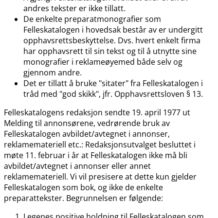
andres tekster er ikke tillatt.
De enkelte preparatmonografier som
Felleskatalogen i hovedsak består av er undergitt
opphavsrettsbeskyttelse. Dvs. hvert enkelt firma
har opphavsrett til sin tekst og til å utnytte sine
monografier i reklameøyemed både selv og
gjennom andre.
Det er tillatt å bruke "sitater" fra Felleskatalogen i
tråd med "god skikk", jfr. Opphavsrettsloven § 13.
Felleskatalogens redaksjon sendte 19. april 1977 ut
Melding til annonsørene, vedrørende bruk av
Felleskatalogen avbildet​/​avtegnet i annonser,
reklamemateriell etc.: Redaksjonsutvalget besluttet i
møte 11. februar i år at Felleskatalogen ikke må bli
avbildet​/​avtegnet i annonser eller annet
reklamemateriell. Vi vil presisere at dette kun gjelder
Felleskatalogen som bok, og ikke de enkelte
preparattekster. Begrunnelsen er følgende:
Legenes positive holdning til Felleskatalogen som