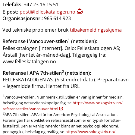
Telefaks:
+47 23 16 15 51
E-post:
post@felleskatalogen.no
Organisasjonsnr.:
965 614 923
Ved tekniske problemer bruk
tilbakemeldingsskjema
1
Referanse i Vancouver-stilen
(nettsiden):
Felleskatalogen [Internett]. Oslo: Felleskatalogen AS;
Årstall [hentet år-måned-dag]. Tilgjengelig fra:
www.felleskatalogen.no
2
Referanse i APA 7th-stilen
(nettsiden):
FELLESKATALOGEN AS. (Sist endret-dato). Preparatnavn
+ legemiddelfirma. Hentet fra URL
1
Vancouver-stilen. Nummerisk stil. Stilen er vanlig innenfor medisin,
helsefag og naturvitenskapelige fag, se
https:​/​/www.sokogskriv.no​/​
referansestiler​/​vancouver.html
2
APA 7th-stilen. APA står for American Psychological Association.
Foreningen har utviklet en referansestil som er en typisk forfatter-
årstallstil. Den er vanlig innenfor blant annet psykologi, økonomi,
pedagogikk, helsefag og realfag, se
https:​/​/www.sokogskriv.no​/​