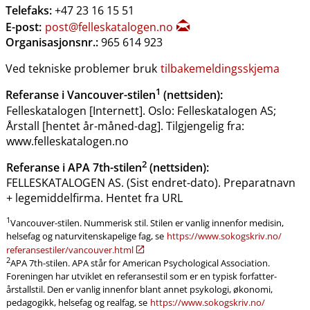
Telefaks:
+47 23 16 15 51
E-post:
post@felleskatalogen.no
Organisasjonsnr.:
965 614 923
Ved tekniske problemer bruk
tilbakemeldingsskjema
1
Referanse i Vancouver-stilen
(nettsiden):
Felleskatalogen [Internett]. Oslo: Felleskatalogen AS;
Årstall [hentet år-måned-dag]. Tilgjengelig fra:
www.felleskatalogen.no
2
Referanse i APA 7th-stilen
(nettsiden):
FELLESKATALOGEN AS. (Sist endret-dato). Preparatnavn
+ legemiddelfirma. Hentet fra URL
1
Vancouver-stilen. Nummerisk stil. Stilen er vanlig innenfor medisin,
helsefag og naturvitenskapelige fag, se
https:​/​/www.sokogskriv.no​/​
referansestiler​/​vancouver.html
2
APA 7th-stilen. APA står for American Psychological Association.
Foreningen har utviklet en referansestil som er en typisk forfatter-
årstallstil. Den er vanlig innenfor blant annet psykologi, økonomi,
pedagogikk, helsefag og realfag, se
https:​/​/www.sokogskriv.no​/​