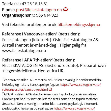
Telefaks:
+47 23 16 15 51
E-post:
post@felleskatalogen.no
Organisasjonsnr.:
965 614 923
Ved tekniske problemer bruk
tilbakemeldingsskjema
1
Referanse i Vancouver-stilen
(nettsiden):
Felleskatalogen [Internett]. Oslo: Felleskatalogen AS;
Årstall [hentet år-måned-dag]. Tilgjengelig fra:
www.felleskatalogen.no
2
Referanse i APA 7th-stilen
(nettsiden):
FELLESKATALOGEN AS. (Sist endret-dato). Preparatnavn
+ legemiddelfirma. Hentet fra URL
1
Vancouver-stilen. Nummerisk stil. Stilen er vanlig innenfor medisin,
helsefag og naturvitenskapelige fag, se
https:​/​/www.sokogskriv.no​/​
referansestiler​/​vancouver.html
2
APA 7th-stilen. APA står for American Psychological Association.
Foreningen har utviklet en referansestil som er en typisk forfatter-
årstallstil. Den er vanlig innenfor blant annet psykologi, økonomi,
pedagogikk, helsefag og realfag, se
https:​/​/www.sokogskriv.no​/​