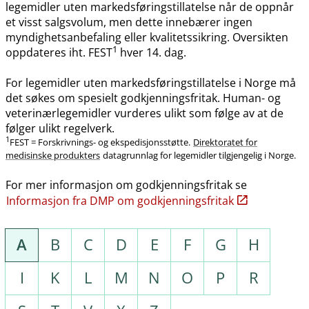
legemidler uten markedsføringstillatelse når de oppnår
et visst salgsvolum, men dette innebærer ingen
myndighetsanbefaling eller kvalitetssikring. Oversikten
1
oppdateres iht. FEST
hver 14. dag.
For legemidler uten markedsføringstillatelse i Norge må
det søkes om spesielt godkjenningsfritak. Human- og
veterinærlegemidler vurderes ulikt som følge av at de
følger ulikt regelverk.
1
FEST = Forskrivnings- og ekspedisjonsstøtte.
Direktoratet for
medisinske produkters
datagrunnlag for legemidler tilgjengelig i Norge.
For mer informasjon om godkjenningsfritak se
Informasjon fra DMP om godkjenningsfritak
A
B
C
D
E
F
G
H
I
K
L
M
N
O
P
R