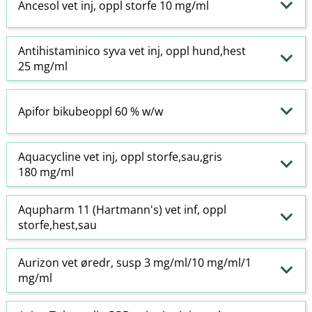
Ancesol vet inj, oppl storfe 10 mg/ml
Antihistaminico syva vet inj, oppl hund,hest
25 mg/ml
Apifor bikubeoppl 60 % w​/​w
Aquacycline vet inj, oppl storfe,sau,gris
180 mg/ml
Aqupharm 11 (Hartmann's) vet inf, oppl
storfe,hest,sau
Aurizon vet øredr, susp 3 mg/ml/10 mg/ml/1
mg/ml