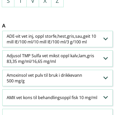
S
T
V
X
Z
A
ADE-vit vet inj, oppl storfe,hest,gris,sau,geit 10
mill IE/100 ml/10 mill IE/100 ml/3 g/100 ml
Adjusol TMP Sulfa vet mikst oppl kalv,lam,gris
83,35 mg/ml/16,65 mg/ml
Amoxinsol vet pulv til bruk i drikkevann
500 mg/g
AMX vet kons til behandlingsoppl fisk 10 mg/ml