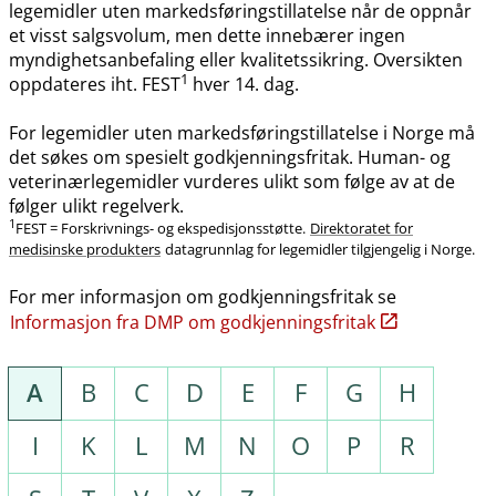
legemidler uten markedsføringstillatelse når de oppnår
et visst salgsvolum, men dette innebærer ingen
myndighetsanbefaling eller kvalitetssikring. Oversikten
1
oppdateres iht. FEST
hver 14. dag.
For legemidler uten markedsføringstillatelse i Norge må
det søkes om spesielt godkjenningsfritak. Human- og
veterinærlegemidler vurderes ulikt som følge av at de
følger ulikt regelverk.
1
FEST = Forskrivnings- og ekspedisjonsstøtte.
Direktoratet for
medisinske produkters
datagrunnlag for legemidler tilgjengelig i Norge.
For mer informasjon om godkjenningsfritak se
Informasjon fra DMP om godkjenningsfritak
A
B
C
D
E
F
G
H
I
K
L
M
N
O
P
R