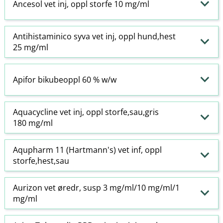
Ancesol vet inj, oppl storfe 10 mg/ml
Antihistaminico syva vet inj, oppl hund,hest
25 mg/ml
Apifor bikubeoppl 60 % w​/​w
Aquacycline vet inj, oppl storfe,sau,gris
180 mg/ml
Aqupharm 11 (Hartmann's) vet inf, oppl
storfe,hest,sau
Aurizon vet øredr, susp 3 mg/ml/10 mg/ml/1
mg/ml