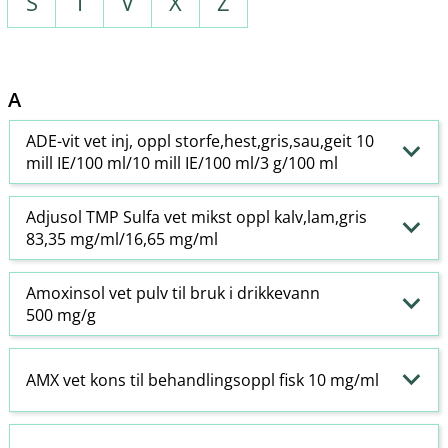
S
T
V
X
Z
A
ADE-vit vet inj, oppl storfe,hest,gris,sau,geit 10
mill IE/100 ml/10 mill IE/100 ml/3 g/100 ml
Adjusol TMP Sulfa vet mikst oppl kalv,lam,gris
83,35 mg/ml/16,65 mg/ml
Amoxinsol vet pulv til bruk i drikkevann
500 mg/g
AMX vet kons til behandlingsoppl fisk 10 mg/ml