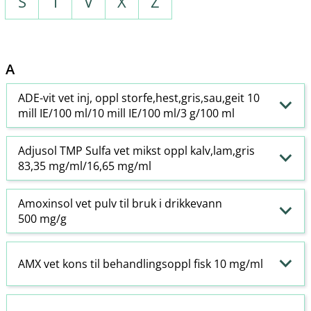
S
T
V
X
Z
A
ADE-vit vet inj, oppl storfe,hest,gris,sau,geit 10
mill IE/100 ml/10 mill IE/100 ml/3 g/100 ml
Adjusol TMP Sulfa vet mikst oppl kalv,lam,gris
83,35 mg/ml/16,65 mg/ml
Amoxinsol vet pulv til bruk i drikkevann
500 mg/g
AMX vet kons til behandlingsoppl fisk 10 mg/ml