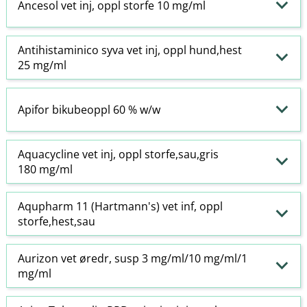
Ancesol vet inj, oppl storfe 10 mg/ml
Antihistaminico syva vet inj, oppl hund,hest
25 mg/ml
Apifor bikubeoppl 60 % w​/​w
Aquacycline vet inj, oppl storfe,sau,gris
180 mg/ml
Aqupharm 11 (Hartmann's) vet inf, oppl
storfe,hest,sau
Aurizon vet øredr, susp 3 mg/ml/10 mg/ml/1
mg/ml