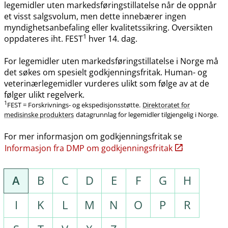
legemidler uten markedsføringstillatelse når de oppnår
et visst salgsvolum, men dette innebærer ingen
myndighetsanbefaling eller kvalitetssikring. Oversikten
1
oppdateres iht. FEST
hver 14. dag.
For legemidler uten markedsføringstillatelse i Norge må
det søkes om spesielt godkjenningsfritak. Human- og
veterinærlegemidler vurderes ulikt som følge av at de
følger ulikt regelverk.
1
FEST = Forskrivnings- og ekspedisjonsstøtte.
Direktoratet for
medisinske produkters
datagrunnlag for legemidler tilgjengelig i Norge.
For mer informasjon om godkjenningsfritak se
Informasjon fra DMP om godkjenningsfritak
A
B
C
D
E
F
G
H
I
K
L
M
N
O
P
R