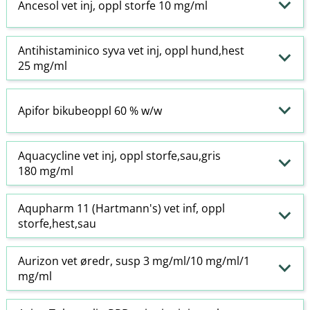
Ancesol vet inj, oppl storfe 10 mg/ml
Antihistaminico syva vet inj, oppl hund,hest
25 mg/ml
Apifor bikubeoppl 60 % w​/​w
Aquacycline vet inj, oppl storfe,sau,gris
180 mg/ml
Aqupharm 11 (Hartmann's) vet inf, oppl
storfe,hest,sau
Aurizon vet øredr, susp 3 mg/ml/10 mg/ml/1
mg/ml