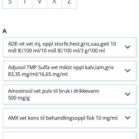
S
T
V
X
Z
A
ADE-vit vet inj, oppl storfe,hest,gris,sau,geit 10
mill IE/100 ml/10 mill IE/100 ml/3 g/100 ml
Adjusol TMP Sulfa vet mikst oppl kalv,lam,gris
83,35 mg/ml/16,65 mg/ml
Amoxinsol vet pulv til bruk i drikkevann
500 mg/g
AMX vet kons til behandlingsoppl fisk 10 mg/ml