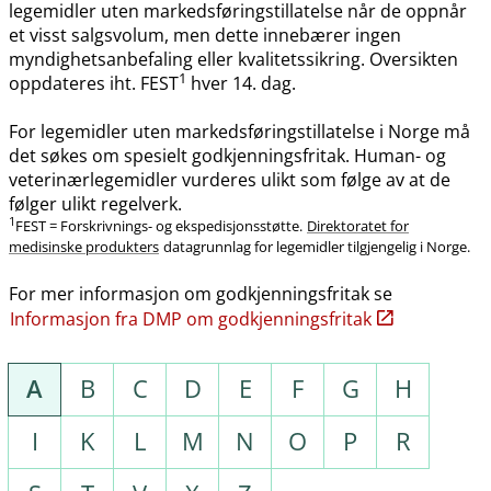
legemidler uten markedsføringstillatelse når de oppnår
et visst salgsvolum, men dette innebærer ingen
myndighetsanbefaling eller kvalitetssikring. Oversikten
1
oppdateres iht. FEST
hver 14. dag.
For legemidler uten markedsføringstillatelse i Norge må
det søkes om spesielt godkjenningsfritak. Human- og
veterinærlegemidler vurderes ulikt som følge av at de
følger ulikt regelverk.
1
FEST = Forskrivnings- og ekspedisjonsstøtte.
Direktoratet for
medisinske produkters
datagrunnlag for legemidler tilgjengelig i Norge.
For mer informasjon om godkjenningsfritak se
Informasjon fra DMP om godkjenningsfritak
A
B
C
D
E
F
G
H
I
K
L
M
N
O
P
R