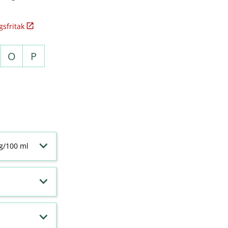
sfritak
O
P
 g/100 ml