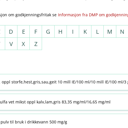
sjon om godkjenningsfritak se
Informasjon fra DMP om godkjenning
C
D
E
F
G
H
I
K
L
M
N
T
V
X
Z
j, oppl storfe,hest,gris,sau,geit 10 mill IE/100 ml/10 mill IE/100 ml/3
ulfa vet mikst oppl kalv,lam,gris 83,35 mg/ml/16,65 mg/ml
pulv til bruk i drikkevann 500 mg/g