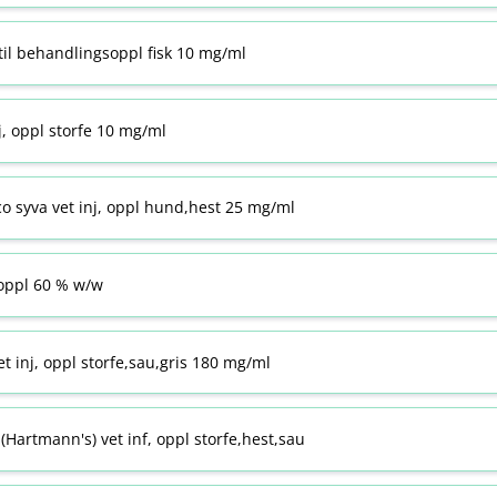
til behandlingsoppl fisk 10 mg/ml
j, oppl storfe 10 mg/ml
co syva vet inj, oppl hund,hest 25 mg/ml
ppl 60 % w​/​w
t inj, oppl storfe,sau,gris 180 mg/ml
Hartmann's) vet inf, oppl storfe,hest,sau