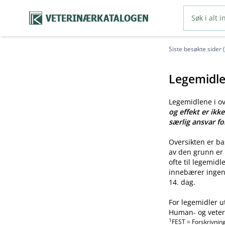
VETERINÆRKATALOGEN
Siste besøkte sider 
Legemidle
Legemidlene i o
og effekt er ikk
særlig ansvar fo
Oversikten er b
av den grunn er 
ofte til legemid
innebærer ingen 
14. dag.
For legemidler u
Human- og veteri
1
FEST = Forskrivnin