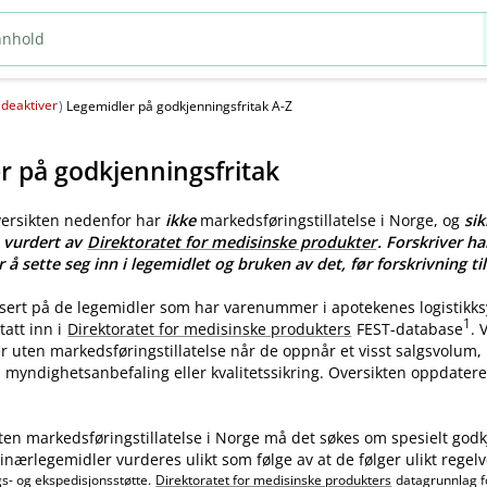
deaktiver
(
)
Legemidler på godkjenningsfritak A-Z
r på godkjenningsfritak
versikten nedenfor har
ikke
markedsføringstillatelse i Norge, og
sik
e vurdert av
Direktoratet for medisinske produkter
. Forskriver ha
r å sette seg inn i legemidlet og bruken av det, før forskrivning til
asert på de legemidler som har varenummer i apotekenes logistikk
1
tatt inn i
Direktoratet for medisinske produkters
FEST-database
.
ler uten markedsføringstillatelse når de oppnår et visst salgsvolum
myndighetsanbefaling eller kvalitetssikring. Oversikten oppdatere
ten markedsføringstillatelse i Norge må det søkes om spesielt godk
nærlegemidler vurderes ulikt som følge av at de følger ulikt regelv
gs- og ekspedisjonsstøtte.
Direktoratet for medisinske produkters
datagrunnlag f