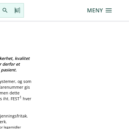
MENY
kerhet, kvalitet
r derfor et
 pasient.
systemer, og som
 Varenummer gis
, men dette
1
s iht. FEST
hver
jenningsfritak.
erk.
or legemidler