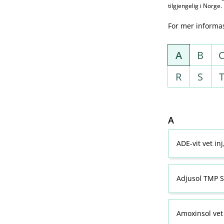
tilgjengelig i Norge.
For mer informa
A
B
R
S
A
ADE-vit vet in
Adjusol TMP S
Amoxinsol vet 