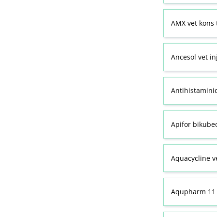
AMX vet kons 
Ancesol vet in
Antihistamini
Apifor bikubeo
Aquacycline ve
Aqupharm 11 (