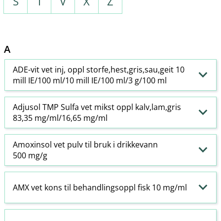
S
T
V
X
Z
A
ADE-vit vet inj, oppl storfe,hest,gris,sau,geit 10
mill IE/100 ml/10 mill IE/100 ml/3 g/100 ml
Adjusol TMP Sulfa vet mikst oppl kalv,lam,gris
83,35 mg/ml/16,65 mg/ml
Amoxinsol vet pulv til bruk i drikkevann
500 mg/g
AMX vet kons til behandlingsoppl fisk 10 mg/ml