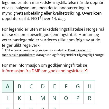
legemidler uten markedsføringstillatelse når de oppnår
et visst salgsvolum, men dette innebærer ingen
myndighetsanbefaling eller kvalitetssikring. Oversikten
1
oppdateres iht. FEST
hver 14. dag.
For legemidler uten markedsføringstillatelse i Norge må
det søkes om spesielt godkjenningsfritak. Human- og
veterinærlegemidler vurderes ulikt som følge av at de
følger ulikt regelverk.
1
FEST = Forskrivnings- og ekspedisjonsstøtte.
Direktoratet for
medisinske produkters
datagrunnlag for legemidler tilgjengelig i Norge.
For mer informasjon om godkjenningsfritak se
Informasjon fra DMP om godkjenningsfritak
A
B
C
D
E
F
G
H
I
K
L
M
N
O
P
R