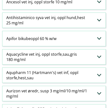
Ancesol vet inj, oppl storfe 10 mg/ml
Antihistaminico syva vet inj, oppl hund,hest
25 mg/ml
Apifor bikubeoppl 60 % w​/​w
Aquacycline vet inj, oppl storfe,sau,gris
180 mg/ml
Aqupharm 11 (Hartmann's) vet inf, oppl
storfe,hest,sau
Aurizon vet øredr, susp 3 mg/ml/10 mg/ml/1
mg/ml