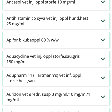
Ancesol vet inj, oppl storfe 10 mg/ml
Antihistaminico syva vet inj, oppl hund,hest
25 mg/ml
Apifor bikubeoppl 60 % w​/​w
Aquacycline vet inj, oppl storfe,sau,gris
180 mg/ml
Aqupharm 11 (Hartmann's) vet inf, oppl
storfe,hest,sau
Aurizon vet øredr, susp 3 mg/ml/10 mg/ml/1
mg/ml