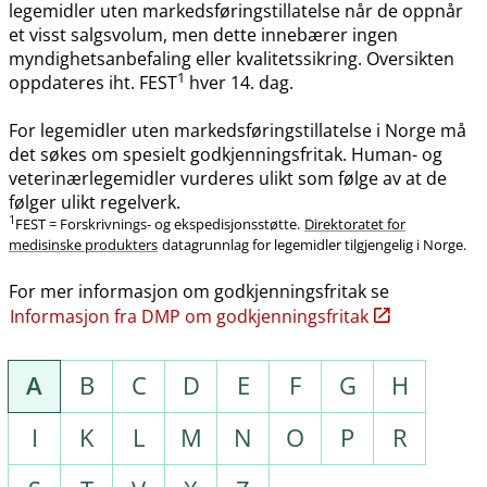
legemidler uten markedsføringstillatelse når de oppnår
et visst salgsvolum, men dette innebærer ingen
myndighetsanbefaling eller kvalitetssikring. Oversikten
1
oppdateres iht. FEST
hver 14. dag.
For legemidler uten markedsføringstillatelse i Norge må
det søkes om spesielt godkjenningsfritak. Human- og
veterinærlegemidler vurderes ulikt som følge av at de
følger ulikt regelverk.
1
FEST = Forskrivnings- og ekspedisjonsstøtte.
Direktoratet for
medisinske produkters
datagrunnlag for legemidler tilgjengelig i Norge.
For mer informasjon om godkjenningsfritak se
Informasjon fra DMP om godkjenningsfritak
A
B
C
D
E
F
G
H
I
K
L
M
N
O
P
R