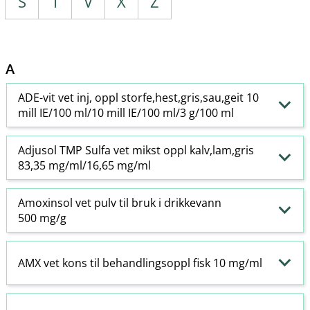
S
T
V
X
Z
A
ADE-vit vet inj, oppl storfe,hest,gris,sau,geit 10
mill IE/100 ml/10 mill IE/100 ml/3 g/100 ml
Adjusol TMP Sulfa vet mikst oppl kalv,lam,gris
83,35 mg/ml/16,65 mg/ml
Amoxinsol vet pulv til bruk i drikkevann
500 mg/g
AMX vet kons til behandlingsoppl fisk 10 mg/ml