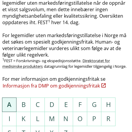
legemidler uten markedsføringstillatelse når de oppnår
et visst salgsvolum, men dette innebærer ingen
myndighetsanbefaling eller kvalitetssikring. Oversikten
1
oppdateres iht. FEST
hver 14. dag.
For legemidler uten markedsføringstillatelse i Norge må
det søkes om spesielt godkjenningsfritak. Human- og
veterinærlegemidler vurderes ulikt som følge av at de
følger ulikt regelverk.
1
FEST = Forskrivnings- og ekspedisjonsstøtte.
Direktoratet for
medisinske produkters
datagrunnlag for legemidler tilgjengelig i Norge.
For mer informasjon om godkjenningsfritak se
Informasjon fra DMP om godkjenningsfritak
A
B
C
D
E
F
G
H
I
K
L
M
N
O
P
R