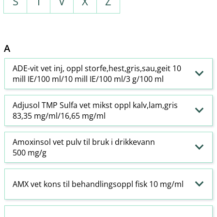
S
T
V
X
Z
A
ADE-vit vet inj, oppl storfe,hest,gris,sau,geit 10
mill IE/100 ml/10 mill IE/100 ml/3 g/100 ml
Adjusol TMP Sulfa vet mikst oppl kalv,lam,gris
83,35 mg/ml/16,65 mg/ml
Amoxinsol vet pulv til bruk i drikkevann
500 mg/g
AMX vet kons til behandlingsoppl fisk 10 mg/ml