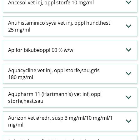
Ancesol vet inj, oppl storfe 10 mg/ml
Antihistaminico syva vet inj, oppl hund,hest
25 mg/ml
Apifor bikubeoppl 60 % w​/​w
Aquacycline vet inj, oppl storfe,sau,gris
180 mg/ml
Aqupharm 11 (Hartmann's) vet inf, oppl
storfe,hest,sau
Aurizon vet øredr, susp 3 mg/ml/10 mg/ml/1
mg/ml