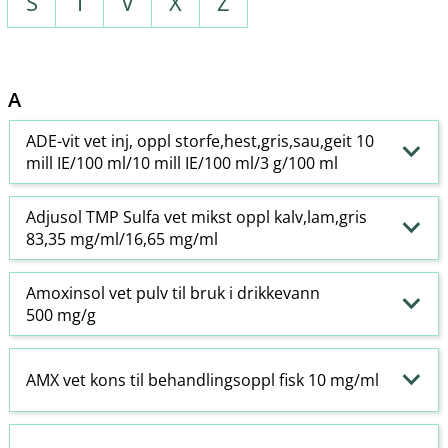
S
T
V
X
Z
A
ADE-vit vet inj, oppl storfe,hest,gris,sau,geit 10
mill IE/100 ml/10 mill IE/100 ml/3 g/100 ml
Adjusol TMP Sulfa vet mikst oppl kalv,lam,gris
83,35 mg/ml/16,65 mg/ml
Amoxinsol vet pulv til bruk i drikkevann
500 mg/g
AMX vet kons til behandlingsoppl fisk 10 mg/ml