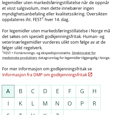
legemidler uten markedsføringstillatelse når de oppnår
et visst salgsvolum, men dette innebærer ingen
myndighetsanbefaling eller kvalitetssikring. Oversikten
1
oppdateres iht. FEST
hver 14. dag.
For legemidler uten markedsføringstillatelse i Norge må
det søkes om spesielt godkjenningsfritak. Human- og
veterinærlegemidler vurderes ulikt som følge av at de
følger ulikt regelverk.
1
FEST = Forskrivnings- og ekspedisjonsstøtte.
Direktoratet for
medisinske produkters
datagrunnlag for legemidler tilgjengelig i Norge.
For mer informasjon om godkjenningsfritak se
Informasjon fra DMP om godkjenningsfritak
A
B
C
D
E
F
G
H
I
K
L
M
N
O
P
R