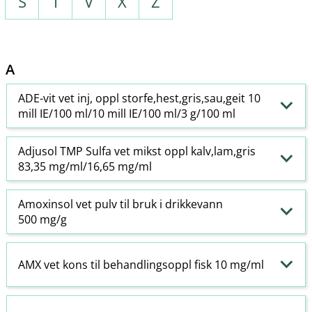
S
T
V
X
Z
A
ADE-vit vet inj, oppl storfe,hest,gris,sau,geit 10
mill IE/100 ml/10 mill IE/100 ml/3 g/100 ml
Adjusol TMP Sulfa vet mikst oppl kalv,lam,gris
83,35 mg/ml/16,65 mg/ml
Amoxinsol vet pulv til bruk i drikkevann
500 mg/g
AMX vet kons til behandlingsoppl fisk 10 mg/ml