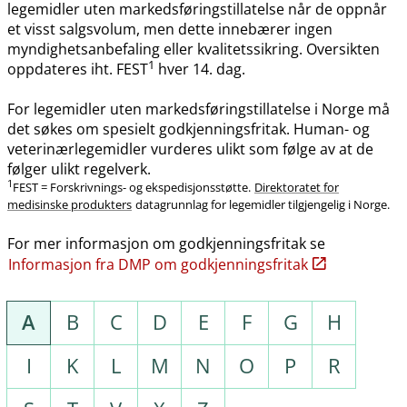
legemidler uten markedsføringstillatelse når de oppnår
et visst salgsvolum, men dette innebærer ingen
myndighetsanbefaling eller kvalitetssikring. Oversikten
1
oppdateres iht. FEST
hver 14. dag.
For legemidler uten markedsføringstillatelse i Norge må
det søkes om spesielt godkjenningsfritak. Human- og
veterinærlegemidler vurderes ulikt som følge av at de
følger ulikt regelverk.
1
FEST = Forskrivnings- og ekspedisjonsstøtte.
Direktoratet for
medisinske produkters
datagrunnlag for legemidler tilgjengelig i Norge.
For mer informasjon om godkjenningsfritak se
Informasjon fra DMP om godkjenningsfritak
A
B
C
D
E
F
G
H
I
K
L
M
N
O
P
R