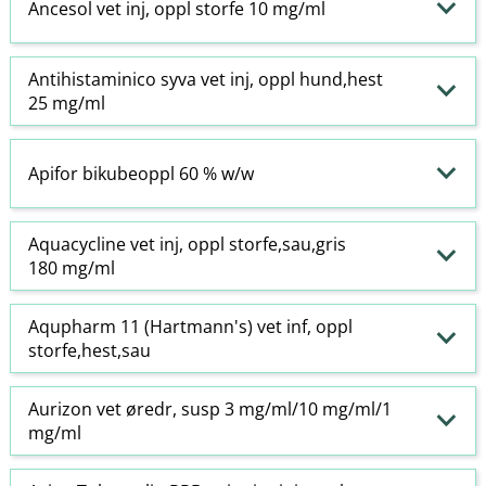
Ancesol vet inj, oppl storfe 10 mg/ml
Antihistaminico syva vet inj, oppl hund,hest
25 mg/ml
Apifor bikubeoppl 60 % w​/​w
Aquacycline vet inj, oppl storfe,sau,gris
180 mg/ml
Aqupharm 11 (Hartmann's) vet inf, oppl
storfe,hest,sau
Aurizon vet øredr, susp 3 mg/ml/10 mg/ml/1
mg/ml